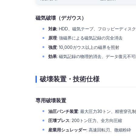
磁気破壊（デガウス）
対象
: HDD、磁気テープ、フロッピーディス
原理
: 強磁界による磁気記録の完全消去
強度
: 10,000ガウス以上の磁界を照射
効果
: 磁気記録の物理的消去、データ復元不可
破壊装置・技術仕様
専用破壊装置
油圧パンチ装置
: 最大圧力30トン、精密穿孔
圧壊プレス
: 200トン圧力、全方向圧縮
産業用シュレッダー
: 高速回転刃、微細粉砕