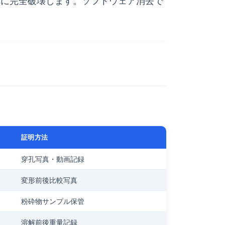
的に完全破壊します。ソフトウェア消去で
証明方法
穿孔写真・動画記録
変形前後比較写真
粉砕物サンプル保管
溶解前後重量記録