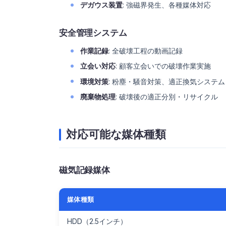
デガウス装置
: 強磁界発生、各種媒体対応
安全管理システム
作業記録
: 全破壊工程の動画記録
立会い対応
: 顧客立会いでの破壊作業実施
環境対策
: 粉塵・騒音対策、適正換気システム
廃棄物処理
: 破壊後の適正分別・リサイクル
対応可能な媒体種類
磁気記録媒体
媒体種類
HDD（2.5インチ）