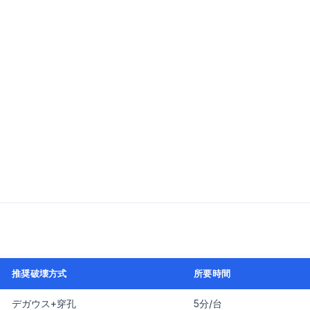
推奨破壊方式
所要時間
デガウス+穿孔
5分/台