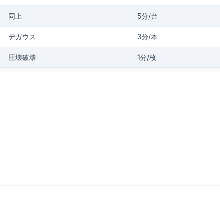
同上
5分/台
デガウス
3分/本
圧壊破壊
1分/枚