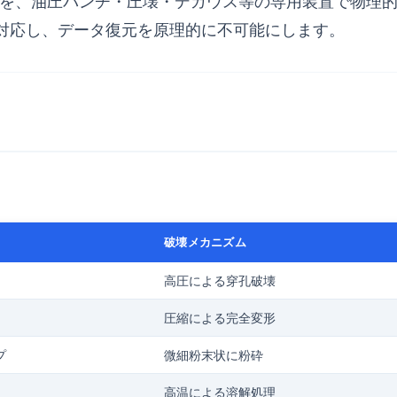
媒体を、油圧パンチ・圧壊・デガウス等の専用装置で物理
対応し、データ復元を原理的に不可能にします。
破壊メカニズム
高圧による穿孔破壊
圧縮による完全変形
プ
微細粉末状に粉砕
高温による溶解処理